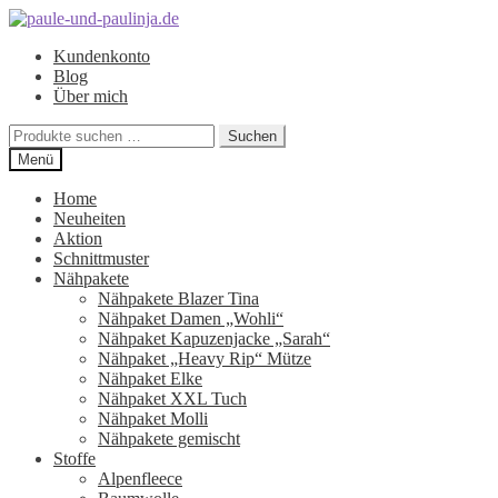
Zur
Zum
Navigation
Inhalt
Kundenkonto
springen
springen
Blog
Über mich
Suchen
Suchen
nach:
Menü
Home
Neuheiten
Aktion
Schnittmuster
Nähpakete
Nähpakete Blazer Tina
Nähpaket Damen „Wohli“
Nähpaket Kapuzenjacke „Sarah“
Nähpaket „Heavy Rip“ Mütze
Nähpaket Elke
Nähpaket XXL Tuch
Nähpaket Molli
Nähpakete gemischt
Stoffe
Alpenfleece