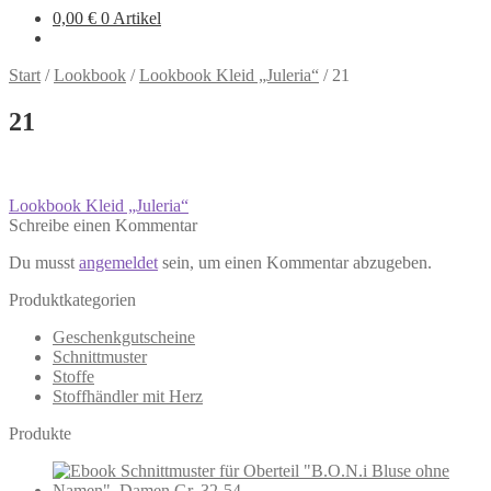
0,00
€
0 Artikel
Start
/
Lookbook
/
Lookbook Kleid „Juleria“
/
21
21
Beitragsnavigation
Vorheriger
Lookbook Kleid „Juleria“
Beitrag:
Schreibe einen Kommentar
Du musst
angemeldet
sein, um einen Kommentar abzugeben.
Produktkategorien
Geschenkgutscheine
Schnittmuster
Stoffe
Stoffhändler mit Herz
Produkte