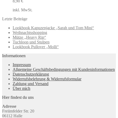
8,90
€
inkl. MwSt.
Letzte Beiträge
Lookbook Kapuzenjacke „Sarah und Tom Mini“
Weihnachtsshopping
Mütze „Heavy Rip“
Tuchloop und Stulpen
Lookbook Pullover „Molli“
Informationen
Impressum
Allgemeine Geschäftsbedingungen mit Kundeninformationen
Datenschutzerklärung
Widerrufsbelehrung & Widerrufsformular
Zahlung und Versand
Über mich
Hier findest du uns
Adresse
Freiimfelder Str. 20
06112 Halle