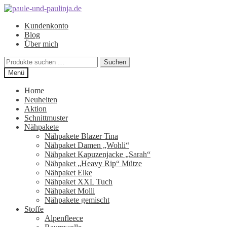
Zur
Zum
Navigation
Inhalt
Kundenkonto
springen
springen
Blog
Über mich
Suchen
Suchen
nach:
Menü
Home
Neuheiten
Aktion
Schnittmuster
Nähpakete
Nähpakete Blazer Tina
Nähpaket Damen „Wohli“
Nähpaket Kapuzenjacke „Sarah“
Nähpaket „Heavy Rip“ Mütze
Nähpaket Elke
Nähpaket XXL Tuch
Nähpaket Molli
Nähpakete gemischt
Stoffe
Alpenfleece