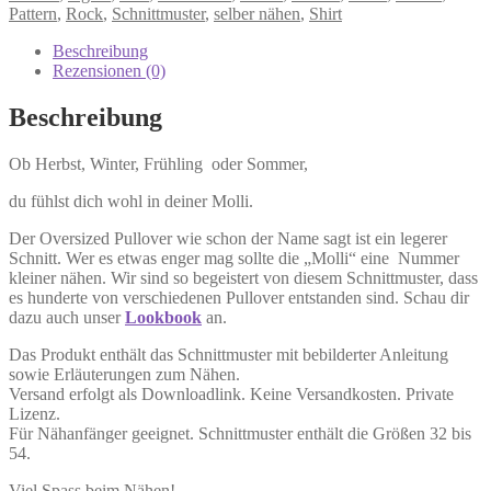
Pullover
Pattern
,
Rock
,
Schnittmuster
,
selber nähen
,
Shirt
"Molli"
in
Beschreibung
Gr.
Rezensionen (0)
32-
54
Beschreibung
Menge
Ob Herbst, Winter, Frühling oder Sommer,
du fühlst dich wohl in deiner Molli.
Der Oversized Pullover wie schon der Name sagt ist ein legerer
Schnitt. Wer es etwas enger mag sollte die „Molli“ eine Nummer
kleiner nähen. Wir sind so begeistert von diesem Schnittmuster, dass
es hunderte von verschiedenen Pullover entstanden sind. Schau dir
dazu auch unser
Lookbook
an.
Das Produkt enthält das Schnittmuster mit bebilderter Anleitung
sowie Erläuterungen zum Nähen.
Versand erfolgt als Downloadlink. Keine Versandkosten. Private
Lizenz.
Für Nähanfänger geeignet. Schnittmuster enthält die Größen 32 bis
54.
Viel Spass beim Nähen!