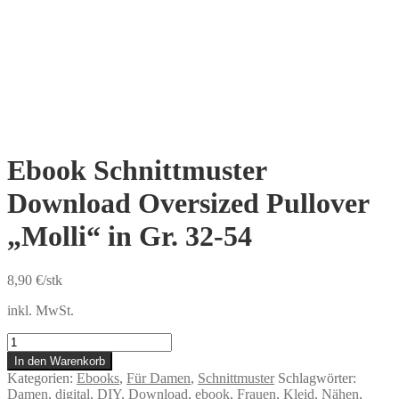
Ebook Schnittmuster
Download Oversized Pullover
„Molli“ in Gr. 32-54
8,90
€
/stk
inkl. MwSt.
Ebook
Schnittmuster
In den Warenkorb
Download
Kategorien:
Ebooks
,
Für Damen
,
Schnittmuster
Schlagwörter:
Oversized
Damen
,
digital
,
DIY
,
Download
,
ebook
,
Frauen
,
Kleid
,
Nähen
,