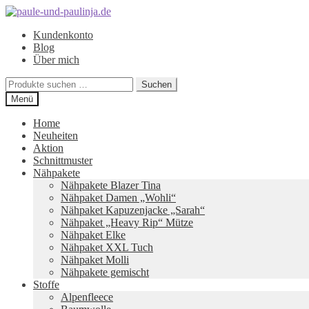
Zur
Zum
Navigation
Inhalt
Kundenkonto
springen
springen
Blog
Über mich
Suchen
Suchen
nach:
Menü
Home
Neuheiten
Aktion
Schnittmuster
Nähpakete
Nähpakete Blazer Tina
Nähpaket Damen „Wohli“
Nähpaket Kapuzenjacke „Sarah“
Nähpaket „Heavy Rip“ Mütze
Nähpaket Elke
Nähpaket XXL Tuch
Nähpaket Molli
Nähpakete gemischt
Stoffe
Alpenfleece