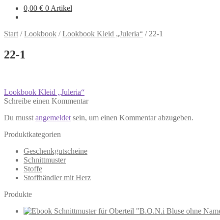
0,00
€
0 Artikel
Start
/
Lookbook
/
Lookbook Kleid „Juleria“
/
22-1
22-1
Beitragsnavigation
Vorheriger
Lookbook Kleid „Juleria“
Beitrag:
Schreibe einen Kommentar
Du musst
angemeldet
sein, um einen Kommentar abzugeben.
Produktkategorien
Geschenkgutscheine
Schnittmuster
Stoffe
Stoffhändler mit Herz
Produkte