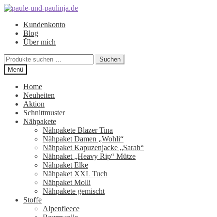
Zur
Zum
Navigation
Inhalt
Kundenkonto
springen
springen
Blog
Über mich
Suchen
Suchen
nach:
Menü
Home
Neuheiten
Aktion
Schnittmuster
Nähpakete
Nähpakete Blazer Tina
Nähpaket Damen „Wohli“
Nähpaket Kapuzenjacke „Sarah“
Nähpaket „Heavy Rip“ Mütze
Nähpaket Elke
Nähpaket XXL Tuch
Nähpaket Molli
Nähpakete gemischt
Stoffe
Alpenfleece