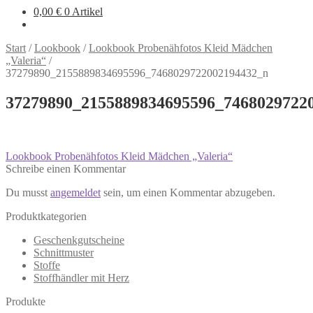
0,00
€
0 Artikel
Start
/
Lookbook
/
Lookbook Probenähfotos Kleid Mädchen
„Valeria“
/
37279890_2155889834695596_7468029722002194432_n
37279890_2155889834695596_7468029722
Beitragsnavigation
Vorheriger
Lookbook Probenähfotos Kleid Mädchen „Valeria“
Beitrag:
Schreibe einen Kommentar
Du musst
angemeldet
sein, um einen Kommentar abzugeben.
Produktkategorien
Geschenkgutscheine
Schnittmuster
Stoffe
Stoffhändler mit Herz
Produkte